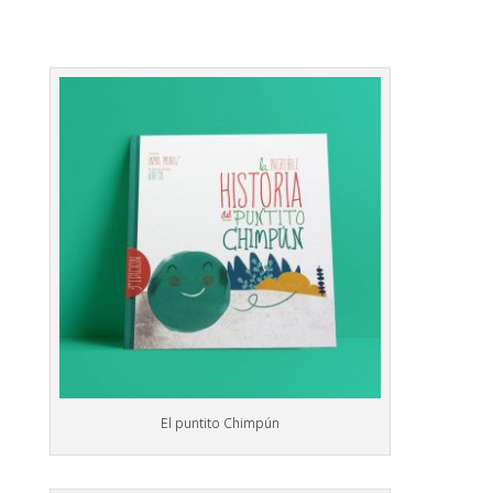
El puntito Chimpún