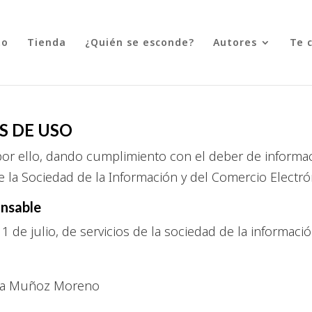
to
Tienda
¿Quién se esconde?
Autores
Te 
S DE USO
or ello, dando cumplimiento con el deber de informaci
de la Sociedad de la Información y del Comercio Electr
onsable
1 de julio, de servicios de la sociedad de la informaci
ada Muñoz Moreno