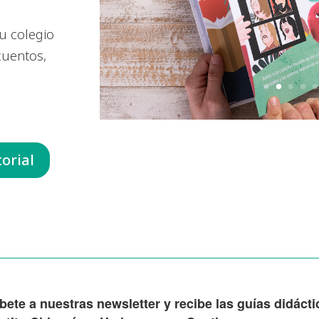
u colegio
 cuentos,
orial