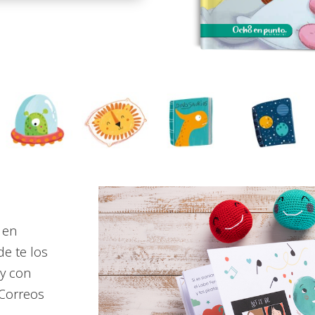
 en
de te los
 y con
e Correos