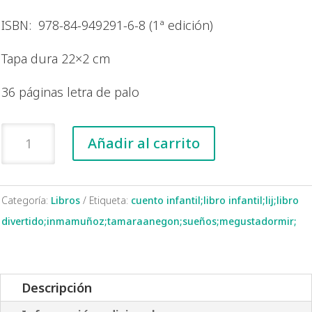
ISBN: 978-84-949291-6-8 (1ª edición)
Tapa dura 22×2 cm
36 páginas letra de palo
Déjame
Añadir al carrito
dormir
un
poquito
Categoría:
Libros
Etiqueta:
cuento infantil;libro infantil;lij;libro
más
divertido;inmamuñoz;tamaraanegon;sueños;megustadormir;
cantidad
Descripción