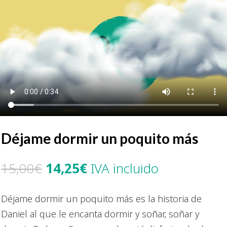
Déjame dormir un poquito más
El
El
15,00
€
14,25
€
IVA incluido
precio
precio
original
actual
Déjame dormir un poquito más es la historia de
era:
es:
Daniel al que le encanta dormir y soñar, soñar y