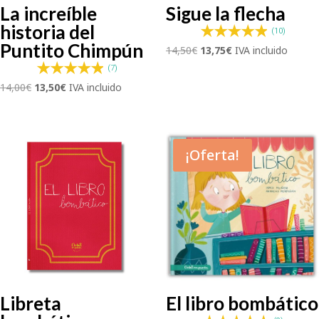
La increíble
Sigue la flecha
historia del
(10)
Puntito Chimpún
El
El
14,50
€
13,75
€
IVA incluido
precio
precio
(7)
original
actual
El
El
14,00
€
13,50
€
IVA incluido
era:
es:
precio
precio
14,50€.
13,75€.
original
actual
era:
es:
14,00€.
13,50€.
¡Oferta!
Libreta
El libro bombático