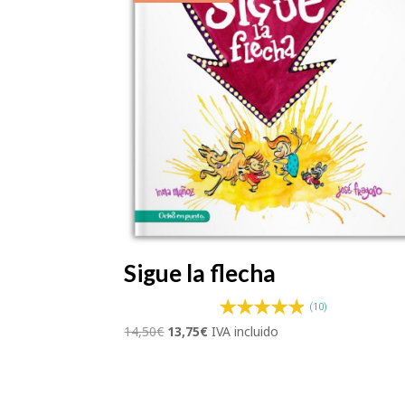
Sigue la flecha
(10)
El
El
14,50
€
13,75
€
IVA incluido
precio
precio
original
actual
era:
es: