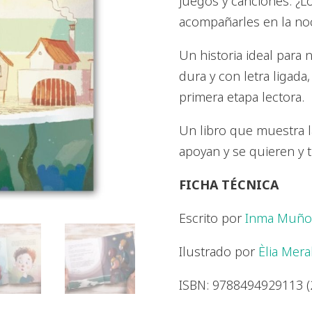
juegos y canciones. ¿Lo
acompañarles en la noc
Un historia ideal para 
dura y con letra ligada,
primera etapa lectora.
Un libro que muestra 
apoyan y se quieren y 
FICHA TÉCNICA
Escrito por
Inma Muño
Ilustrado por
Èlia Mera
ISBN: 9788494929113 (2