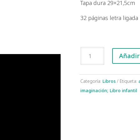
Tapa dura 29×21,5cm
32 páginas letra ligada
El
Añadir 
Sol
de
Elma
Categoría:
Libros
Etiqueta:
cantidad
imaginación; Libro infantil