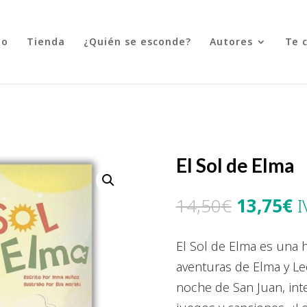
to
Tienda
¿Quién se esconde?
Autores
Te 
El Sol de Elma
El
El
14,50
€
13,75
€
I
precio
p
original
a
El Sol de Elma es una hi
era:
es
aventuras de Elma y Le
14,50€.
1
noche de San Juan, int