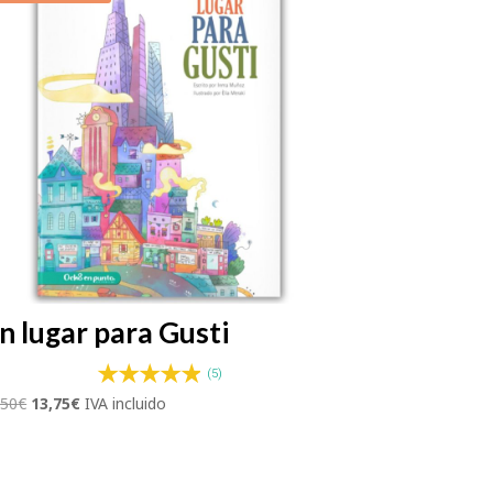
n lugar para Gusti
(5)
El
El
,50
€
13,75
€
IVA incluido
precio
precio
original
actual
era:
es: