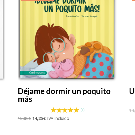
Déjame dormir un poquito
U
más
14
(1)
El
El
15,00
€
14,25
€
IVA incluido
precio
precio
original
actual