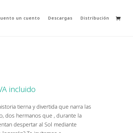
cuento un cuento
Descargas
Distribución
VA incluido
recio
ctual
storia tierna y divertida que narra las
:
o, dos hermanos que , durante la
3,75€.
entan despertar al Sol mediante