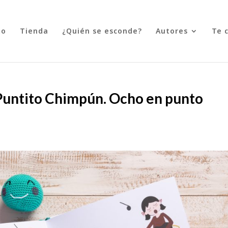
to
Tienda
¿Quién se esconde?
Autores
Te 
l Puntito Chimpún. Ocho en punto