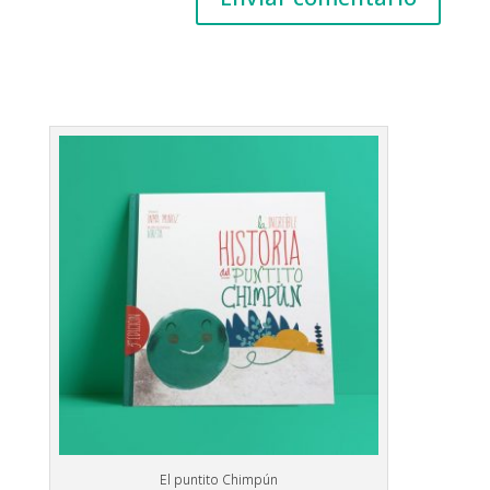
El puntito Chimpún