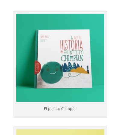
El puntito Chimpún