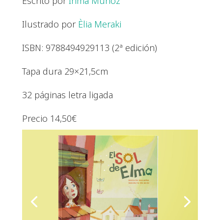
Escrito por
Inma Muñoz
Ilustrado por
Èlia Meraki
ISBN: 9788494929113 (2ª edición)
Tapa dura 29×21,5cm
32 páginas letra ligada
Precio 14,50€