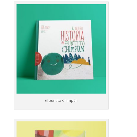
El puntito Chimpún