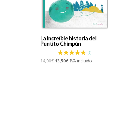
La increíble historia del
Puntito Chimpún
(7)
El
El
14,00
€
13,50
€
IVA incluido
precio
precio
original
actual
era:
es:
14,00€.
13,50€.