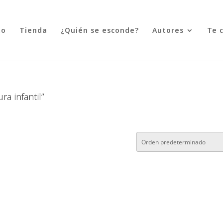
to
Tienda
¿Quién se esconde?
Autores
Te 
ra infantil”