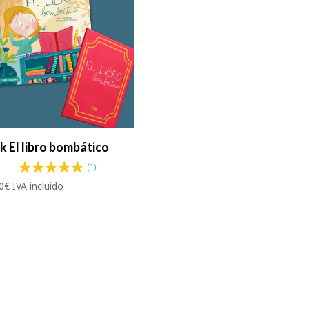
k El libro bombático
(1)
0
€
IVA incluido