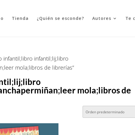
to
Tienda
¿Quién se esconde?
Autores
Te 
antil;libro infantil;lij;libro
leer mola;libros de librerías”
til;lij;libro
nchapermiñan;leer mola;libros de