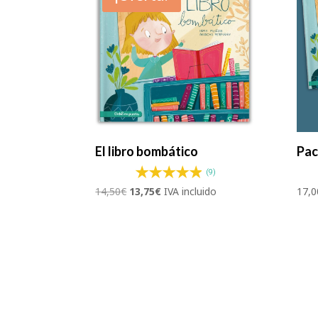
El libro bombático
Pac
(9)
El
El
14,50
€
13,75
€
IVA incluido
17,0
precio
precio
original
actual
era:
es:
14,50€.
13,75€.