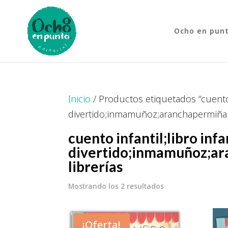
Ocho en pun
Inicio
/ Productos etiquetados “cuento inf
divertido;inmamuñoz;aranchapermiñan;
cuento infantil;libro infan
divertido;inmamuñoz;ara
librerías
Mostrando los 2 resultados
¡Oferta!