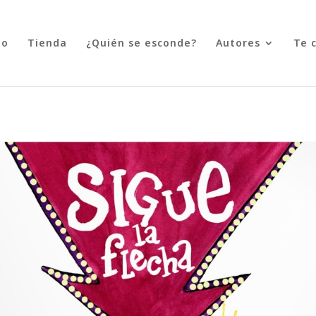
to
Tienda
¿Quién se esconde?
Autores
Te 