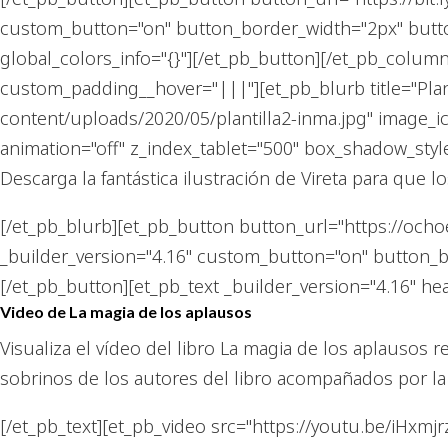
custom_button="on" button_border_width="2px" butt
global_colors_info="{}"][/et_pb_button][/et_pb_colum
custom_padding__hover="|||"][et_pb_blurb title="Plan
content/uploads/2020/05/plantilla2-inma.jpg" image_
animation="off" z_index_tablet="500" box_shadow_styl
Descarga la fantástica ilustración de Vireta para que
[/et_pb_blurb][et_pb_button button_url="https://och
_builder_version="4.16" custom_button="on" button_b
[/et_pb_button][et_pb_text _builder_version="4.16" h
Video de La magia de los aplausos
Visualiza el vídeo del libro La magia de los aplausos r
sobrinos de los autores del libro acompañados por l
[/et_pb_text][et_pb_video src="https://youtu.be/iHxmjr