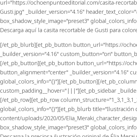
url="https://ochoenpuntoeditorial.com/casita-recorta
Gusti.jpg" _builder_version="4.16" header_text_colo
box_shadow_style_image="preset3" global_colors_info=
Descarga aquí la casita recortable de Gusti para colorea
[/et_pb_blurb][et_pb_button button_url="https://och
_builder_version="4.16" custom_button="on" button_b
[/et_pb_button][et_pb_button button_url="https://o
button_alignment="center" _builder_version="4.16" 
global_colors_info="{}"][/et_pb_button][/et_pb_colum
custom_padding__hover="|||"][et_pb_sidebar _builder_
[/et_pb_row][et_pb_row column_structure="1_3,1_3,1_3"
global_colors_info="{}"][et_pb_blurb title="Ilustraci
content/uploads/2020/05/Elia_Meraki_character_design
box_shadow_style_image="preset3" global_colors_info=
Descarga la preciosa ilustración original de Élia Mera