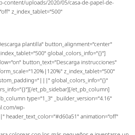
wp-content/uploads/2020/05/casa-de-papel-de-
off" z_index_tablet="500"
escarga plantilla" button_alignment="center"
dex_tablet="500" global_colors_info="{}"]
dow="on" button_text="Descarga instrucciones"
sform_scale="120%|120%" z_index_tablet="500"
stom_padding="|||" global_colors_info="{}"
s_info="{}"][/et_pb_sidebar][/et_pb_column]
pb_column type="1_3" _builder_version="4.16"
ial.com/wp-
|" header_text_color="#d60a51" animation="off"
a para colorear con los más pequeños e inventarse un