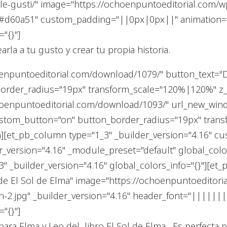
ble-gusti/" image="https://ochoenpuntoeditorial.com/
r="#d60a51" custom_padding="||0px|0px||" animation="
"{}"]
rla a tu gusto y crear tu propia historia.
oenpuntoeditorial.com/download/1079/" button_text="D
order_radius="19px" transform_scale="120%|120%" z_in
choenpuntoeditorial.com/download/1093/" url_new_win
custom_button="on" button_border_radius="19px" tran
n][et_pb_column type="1_3" _builder_version="4.16" cu
version="4.16" _module_preset="default" global_color
 _builder_version="4.16" global_colors_info="{}"][et_
ón de El Sol de Elma" image="https://ochoenpuntoeditor
-2.jpg" _builder_version="4.16" header_font="|||||||
"{}"]
i para Elma y Leo del libro El Sol de Elma . Es perfect