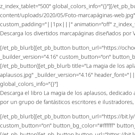
z_index_tablet="500" global_colors_info="{}"][/et_pb
content/uploads/2020/05/Foto-marcapáginas-web.jpg"
custom_padding="||1px|||" animation="off" z_index_t
Descarga los divertidos marcapáginas diseñados por 
[/et_pb_blurb][et_pb_button button_url="https://och
_builder_version="4.16" custom_button="on" button_b
[/et_pb_button][et_pb_blurb title="La magia de los 
aplausos.jpg" _builder_version="4.16" header_font="
global_colors_info="{}"]
Descarga el libro La magia de los aplausos, dedicado
por un grupo de fantásticos escritores e ilustradores
[/et_pb_blurb][et_pb_button button_url="https://bit.
custom_button="on" button_bg_color="#ffffff" button
[/et_pb_button][et_pb_button button_url="https://bit.