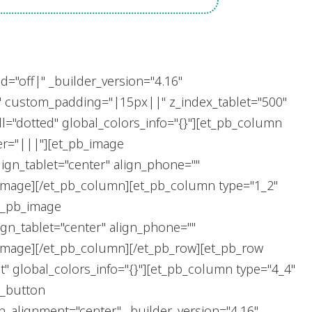
="off|" _builder_version="4.16"
" custom_padding="|15px||" z_index_tablet="500"
l="dotted" global_colors_info="{}"][et_pb_column
er="|||"][et_pb_image
ign_tablet="center" align_phone=""
pb_image][/et_pb_column][et_pb_column type="1_2"
et_pb_image
gn_tablet="center" align_phone=""
b_image][/et_pb_column][/et_pb_row][et_pb_row
t" global_colors_info="{}"][et_pb_column type="4_4"
b_button
_alignment="center" _builder_version="4.16"