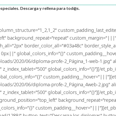
especiales. Descarga y rellena para tod@s.
olumn_structure="1_2,1_2" custom_padding_last_edited
left" background_repeat="repeat" custom_margin="|||
all="2px" border_color_all="#03a48c" border_style_al
|0px||" global_colors_info="{}" custom_padding__hov
loads/2020/06/diploma-profe-2_Página_1-web-1.jpg" al
6" z_index_tablet="500" global_colors_info="{}"][/et_
obal_colors_info="{}" custom_padding__hover="|||"][
loads/2020/06/diploma-profe-2_Página_4web-2.jpg" ali
" z_index_tablet="500" global_colors_info="{}"][/et_p
ckground_position="top_left" background_repeat="repea
_colors_info="{}" custom_padding__hover="|||"][et_p
ad/1288/" button_text="Descarga los diplomas" button