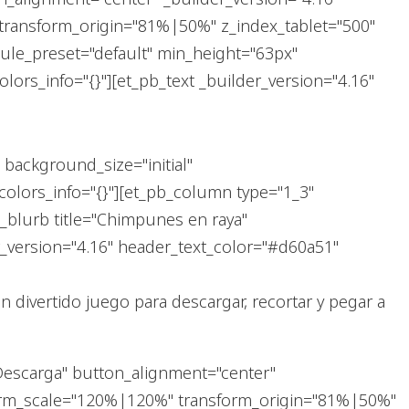
transform_origin="81%|50%" z_index_tablet="500"
dule_preset="default" min_height="63px"
lors_info="{}"][et_pb_text _builder_version="4.16"
background_size="initial"
olors_info="{}"][et_pb_column type="1_3"
_blurb title="Chimpunes en raya"
version="4.16" header_text_color="#d60a51"
 divertido juego para descargar, recortar y pegar a
Descarga" button_alignment="center"
sform_scale="120%|120%" transform_origin="81%|50%"