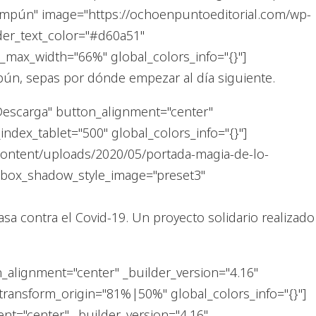
Chimpún" image="https://ochoenpuntoeditorial.com/wp-
der_text_color="#d60a51"
max_width="66%" global_colors_info="{}"]
pún, sepas por dónde empezar al día siguiente.
Descarga" button_alignment="center"
dex_tablet="500" global_colors_info="{}"]
-content/uploads/2020/05/portada-magia-de-lo-
" box_shadow_style_image="preset3"
a contra el Covid-19. Un proyecto solidario realizado
n_alignment="center" _builder_version="4.16"
ransform_origin="81%|50%" global_colors_info="{}"]
nt="center" _builder_version="4.16"