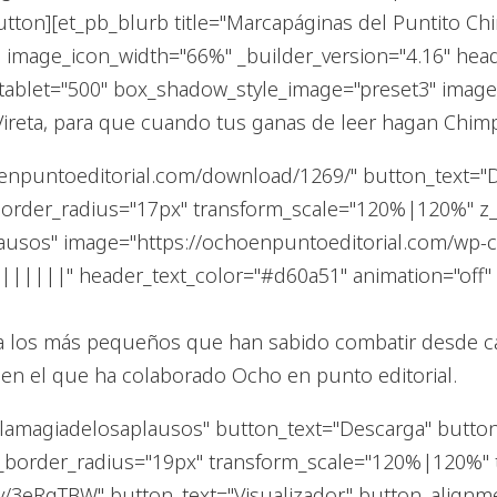
_button][et_pb_blurb title="Marcapáginas del Puntito 
 image_icon_width="66%" _builder_version="4.16" hea
ablet="500" box_shadow_style_image="preset3" image_
Vireta, para que cuando tus ganas de leer hagan Chim
oenpuntoeditorial.com/download/1269/" button_text="
order_radius="17px" transform_scale="120%|120%" z_in
aplausos" image="https://ochoenpuntoeditorial.com/wp
||||||||" header_text_color="#d60a51" animation="off
 a los más pequeños que han sabido combatir desde cas
, en el que ha colaborado Ocho en punto editorial.
ly/lamagiadelosaplausos" button_text="Descarga" butto
_border_radius="19px" transform_scale="120%|120%" t
ly/3eRqTBW" button_text="Visualizador" button_alignme