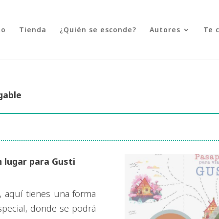
to
Tienda
¿Quién se esconde?
Autores
Te 
gable
n lugar para Gusti
, aquí tienes una forma
especial, donde se podrá