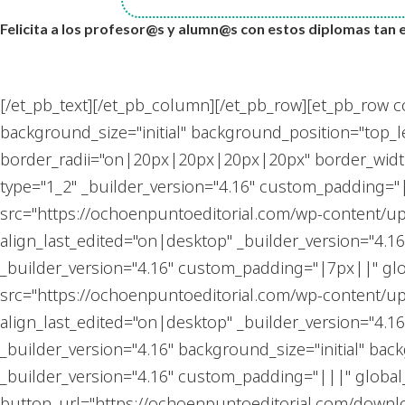
Felicita a los profesor@s y alumn@s con estos diplomas tan 
[/et_pb_text][/et_pb_column][/et_pb_row][et_pb_row c
background_size="initial" background_position="top_
border_radii="on|20px|20px|20px|20px" border_width_
type="1_2" _builder_version="4.16" custom_padding="
src="https://ochoenpuntoeditorial.com/wp-content/up
align_last_edited="on|desktop" _builder_version="4.1
_builder_version="4.16" custom_padding="|7px||" gl
src="https://ochoenpuntoeditorial.com/wp-content/up
align_last_edited="on|desktop" _builder_version="4.16
_builder_version="4.16" background_size="initial" ba
_builder_version="4.16" custom_padding="|||" global
button_url="https://ochoenpuntoeditorial.com/downlo