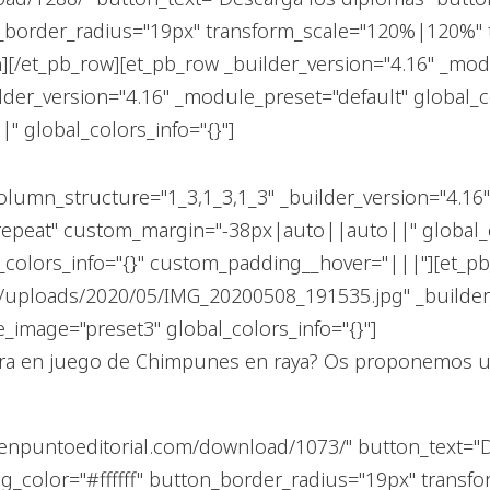
n_border_radius="19px" transform_scale="120%|120%" 
n][/et_pb_row][et_pb_row _builder_version="4.16" _mo
lder_version="4.16" _module_preset="default" global_co
 global_colors_info="{}"]
lumn_structure="1_3,1_3,1_3" _builder_version="4.16" 
repeat" custom_margin="-38px|auto||auto||" global_c
_colors_info="{}" custom_padding__hover="|||"][et_pb
/uploads/2020/05/IMG_20200508_191535.jpg" _builder_
_image="preset3" global_colors_info="{}"]
 fuera en juego de Chimpunes en raya? Os proponemos un
oenpuntoeditorial.com/download/1073/" button_text="
bg_color="#ffffff" button_border_radius="19px" tran