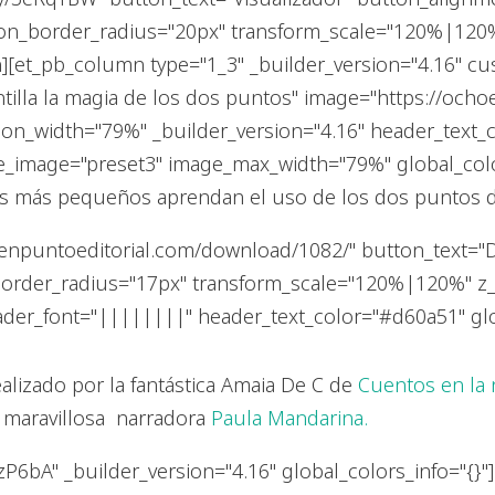
on_border_radius="20px" transform_scale="120%|120
n][et_pb_column type="1_3" _builder_version="4.16" cu
tilla la magia de los dos puntos" image="https://och
icon_width="79%" _builder_version="4.16" header_tex
e_image="preset3" image_max_width="79%" global_color
 los más pequeños aprendan el uso de los dos puntos d
oenpuntoeditorial.com/download/1082/" button_text="
order_radius="17px" transform_scale="120%|120%" z_in
eader_font="||||||||" header_text_color="#d60a51" glo
ealizado por la fantástica Amaia De C de
Cuentos en la
a maravillosa narradora
Paula Mandarina.
zP6bA" _builder_version="4.16" global_colors_info="{}"]