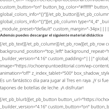
custom_button="on" button_bg_color="#ffffff" butto
global_colors_info="{}"][/et_pb_button][/et_pb_colum
global_colors_info="{}"][et_pb_column type="4_4" _bui
_module_preset="default" custom_margin="-34px|||||"
Además puedes descargar el siguiente material didáctico
[/et_pb_text][/et_pb_column][/et_pb_row][et_pb_row co
background_position="top_left" background_repeat="
_builder_version="4.16" custom_padding="|||" global
image="https://ochoenpuntoeditorial.com/wp-content
animation="off" z_index_tablet="500" box_shadow_style
Es un fantástico día para jugar al Tres en raya. ¿Y si
tapones de botellas de leche. ¡A disfrutar!
[/et_pb_blurb][et_pb_button button_url="https://och
_builder_version="4.16" custom_button="on" button_