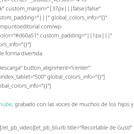
%" custom_margin="|37px|||false|false"
stom_padding="|||" global_colors_info="{}"
oenpuntoeditorial.com/wp-
t_color="#d60a51" custom_padding="||1px|||"
s_info="{}"]
e forma divertida
Descarga" button_alignment="center"
dex_tablet="500" global_colors_info="{}"]
bal_colors_info="{}"]
 nube
, grabado con las voces de muchos de los hijos y
[/et_pb_video][et_pb_blurb title="Recortable de Gusti"